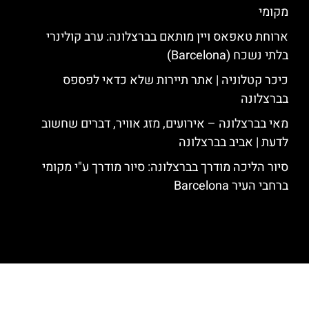
מקומי
ארוחת טאפאס ויין מותאם בברצלונה: ערב קולינרי
בלתי נשכח (Barcelona)
כיכר קטלוניה | אתר תיירות שלא כדאי לפספס
בברצלונה
מאי בברצלונה – אירועים, מזג אוויר, דברים שחשוב
לדעת | אביב בברצלונה
סיור הליכה מודרך בברצלונה: סיור מודרך ע"י מקומי
ברחבי העיר Barcelona
האתר הינו אתר המלצות מטיילים לגאודי, ברצלונה והסביבה © כל הזכויות
שמורות לסוכנות TRAVELERS.CO.IL