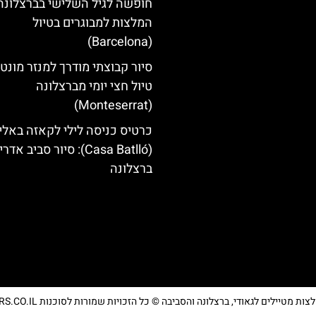
חופשה לגיל השלישי בברצלונה
המלצות למבוגרים בטיול
(Barcelona)
סיור קבוצתי מודרך למנזר מונט
טיול חצי יומי מברצלונה
(Monteserrat)
כרטיס כניסה לילי לקאזה באליו
(Casa Batlló): סיור סביב א
ברצלונה
מטיילים לגאודי, ברצלונה והסביבה © כל הזכויות שמורות לסוכנות TRAVELERS.CO.IL