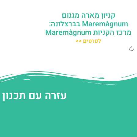
קניון מארה מגנום
Maremàgnum בברצלונה:
מרכז הקניות Maremàgnum
לפרטים >>
עזרה עם תכנון