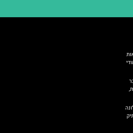
ות
די
 דצמבר
,
ונה
תיק