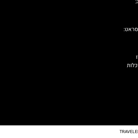
:
סראט:
דריכלות