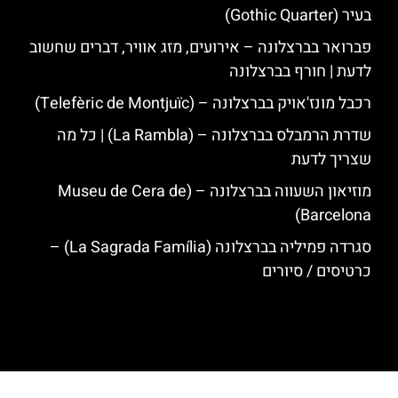
בעיר (Gothic Quarter)
פברואר בברצלונה – אירועים, מזג אוויר, דברים שחשוב
לדעת | חורף בברצלונה
רכבל מונז'אויק בברצלונה – (Telefèric de Montjuïc)
שדרת הרמבלס בברצלונה – (La Rambla) | כל מה
שצריך לדעת
מוזיאון השעווה בברצלונה – (Museu de Cera de
Barcelona)
סגרדה פמיליה בברצלונה (La Sagrada Família) –
כרטיסים / סיורים
האתר הינו אתר המלצות מטיילים לגאודי, ברצלונה והסביבה © כל הזכויות