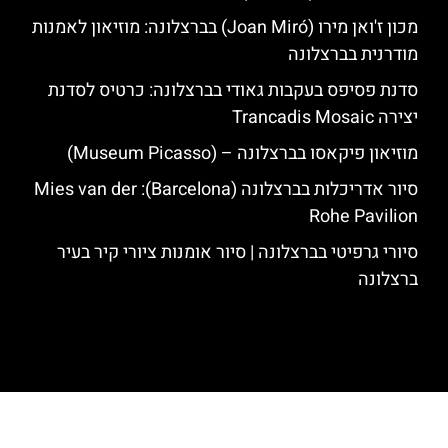
מכון ז'ואן מירו (Joan Miró) בברצלונה: מוזיאון לאמנות
מודרנית בברצלונה
סדנת פסיפס בעקבות גאודי בברצלונה: כרטיס לסדנת
יצירה Trancadis Mosaic
מוזיאון פיקאסו בברצלונה – (Museum Picasso)
סיור אדריכלות בברצלונה (Barcelona): Mies van der
Rohe Pavilion
סיורי גרפיטי בברצלונה | סיור אומנות ציורי קיר בעיר
ברצלונה
האתר הינו אתר המלצות מטיילים לגאודי, ברצלונה והסביבה © כל הזכויות
שמורות לסוכנות TRAVELERS.CO.IL