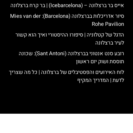
אייס בר ברצלונה – (‪Icebarcelona‬) | בר קרח ברצלונה
סיור אדריכלות בברצלונה (Barcelona): Mies van der
Rohe Pavilion
הדגל של קטלוניה | סיפורו ההיסטורי ואיך הוא קשור
לעיר ברצלונה
רובע סנט אנטוני בברצלונה (Sant Antoni): שכונה
תוססת ושוק יום ראשון
לוח האירועים והפסטיבלים של ברצלונה | כל מה שצריך
לדעת | המדריך המקיף
האתר הינו אתר המלצות מטיילים לגאודי, ברצלונה והסביבה © כל הזכויות
שמורות לסוכנות TRAVELERS.CO.IL