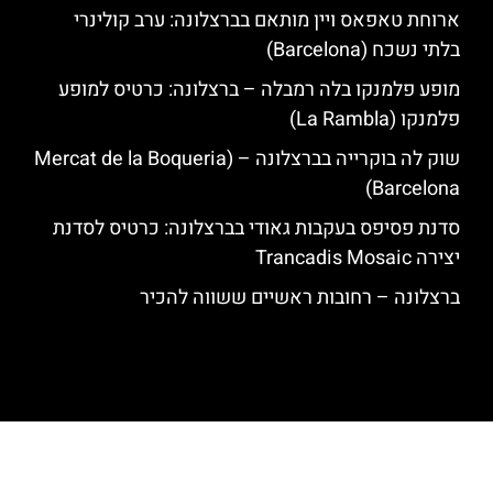
ארוחת טאפאס ויין מותאם בברצלונה: ערב קולינרי
בלתי נשכח (Barcelona)
מופע פלמנקו בלה רמבלה – ברצלונה: כרטיס למופע
פלמנקו (La Rambla)
שוק לה בוקרייה בברצלונה – (Mercat de la Boqueria
Barcelona)
סדנת פסיפס בעקבות גאודי בברצלונה: כרטיס לסדנת
יצירה Trancadis Mosaic
ברצלונה – רחובות ראשיים ששווה להכיר
האתר הינו אתר המלצות מטיילים לגאודי, ברצלונה והסביבה © כל הזכויות
שמורות לסוכנות TRAVELERS.CO.IL