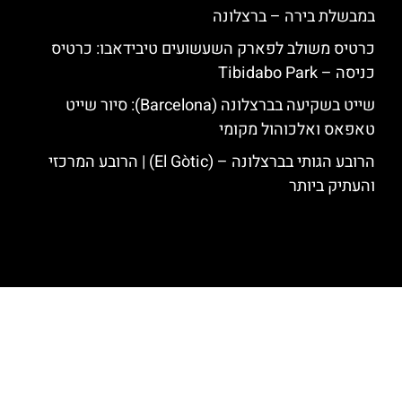
במבשלת בירה – ברצלונה
כרטיס משולב לפארק השעשועים טיבידאבו: כרטיס
כניסה – Tibidabo Park
שייט בשקיעה בברצלונה (Barcelona): סיור שייט
טאפאס ואלכוהול מקומי
הרובע הגותי בברצלונה – (El Gòtic) | הרובע המרכזי
והעתיק ביותר
האתר הינו אתר המלצות מטיילים לגאודי, ברצלונה והסביבה © כל הזכויות
שמורות לסוכנות TRAVELERS.CO.IL
מדיניות פרטיות