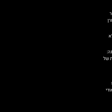
ר
רן
א
ה:
ת של
גאודי