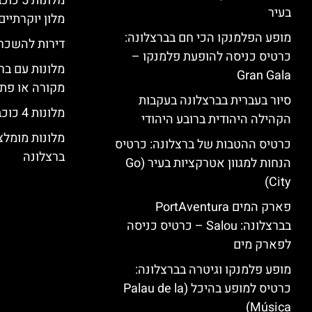
מלונות
בעיר
מלון יוקרתיים
מופע הפלמנקו הכי חם בברצלונה:
דירות להשכר
כרטיס כניסה להופעת פלמנקו –
מלונות עם בר
Gran Gala
מקורה או פת
סיור בעברית בברצלונה בעקבות
מלונות 4 כוכבים בברצלונה
הקהילה היהודית ברובע היהודי
מלונות מומל
כרטיס ההטבות של ברצלונה: כרטיס
ברצלונה
הנחות למגוון אטרקציות בעיר (Go
City)
פארק המים PortAventura
בברצלונה: Salou – כרטיס כניסה
לפארק מים
מופע פלמנקו וגיטרה בברצלונה:
כרטיס למופע בהיכל (Palau de la
Música)