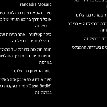
 5 כוכבים בברצלונה – בתי
Trancadis Mosaic
סיור טאפאס ויין בברצלונה: סיו
ה במרכז בברצלונה
אוכל מודרך ברובע הגותי ואל בו
יכה בברצלונה – בריכה
בברצלונה
וחה
כיכר קטלוניה | אתר תיירות של
כדאי לפספס בברצלונה
צים בשדרות הרמבלס
חנות חולצות כדורגל של ברצלונ
חנויות ספורט – מדריך החולצו
בארסה
שער הניצחון בברצלונה
סיור אודיו עצמאי בקאזה באליו
(Casa Batlló): סיור בעקבות 
בברצלונה