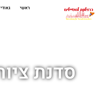
לתוכן
ראשי
גאודי
סדנת ציור