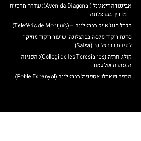
אבינגודה דיאגונל (Avenida Diagonal): שדרה מרכזית
– מדריך בברצלונה
רכבל מונז'אויק בברצלונה – (Telefèric de Montjuïc)
סדנת ריקוד סלסה בברצלונה: שיעור ריקוד מוזיקה
לטינית בברצלונה (Salsa)
קולג' תרזה (Collegi de les Teresianes): הפנינה
הנסתרת של גאודי
הכפר פואבלו אספניול בברצלונה (Poble Espanyol)
האתר הינו אתר המלצות מטיילים לגאודי, ברצלונה והסביבה © כל הזכויות
שמורות לסוכנות TRAVELERS.CO.IL