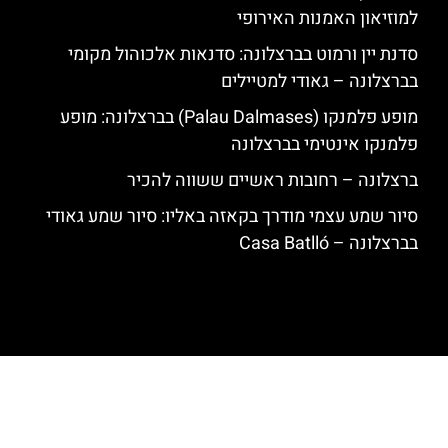
למוזיאון האמנות האירופי
סדנת יין ורמוט בברצלונה: סדנאות אלכוהול מקומי
בברצלונה – גאודי למטיילים
מופע פלמנקו (Palau Dalmases) בברצלונה: מופע
פלמנקו אינטימי בברצלונה
ברצלונה – רחובות ראשיים ששווה להכיר
סיור שמע עצמי מודרך בקאזה באליו: סיור שמע גאודי
בברצלונה – Casa Batlló
האתר הינו אתר המלצות מטיילים לגאודי, ברצלונה והסביבה © כל הזכויות
שמורות לסוכנות TRAVELERS.CO.IL