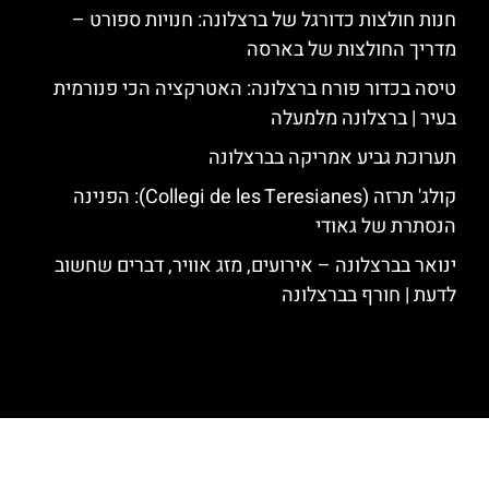
חנות חולצות כדורגל של ברצלונה: חנויות ספורט –
מדריך החולצות של בארסה
טיסה בכדור פורח ברצלונה: האטרקציה הכי פנורמית
בעיר | ברצלונה מלמעלה
תערוכת גביע אמריקה בברצלונה
קולג' תרזה (Collegi de les Teresianes): הפנינה
הנסתרת של גאודי
ינואר בברצלונה – אירועים, מזג אוויר, דברים שחשוב
לדעת | חורף בברצלונה
האתר הינו אתר המלצות מטיילים לגאודי, ברצלונה והסביבה © כל הזכויות
שמורות לסוכנות TRAVELERS.CO.IL