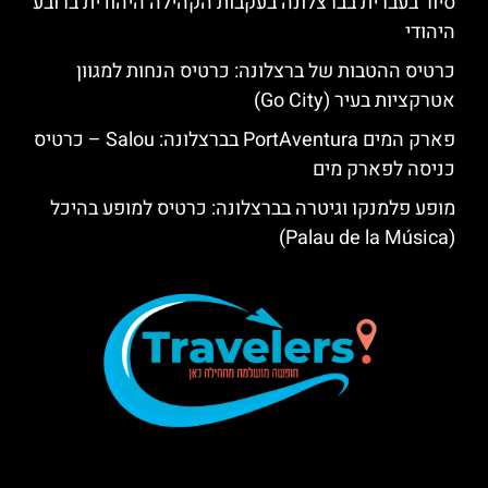
סיור בעברית בברצלונה בעקבות הקהילה היהודית ברובע
היהודי
כרטיס ההטבות של ברצלונה: כרטיס הנחות למגוון
אטרקציות בעיר (Go City)
פארק המים PortAventura בברצלונה: Salou – כרטיס
כניסה לפארק מים
מופע פלמנקו וגיטרה בברצלונה: כרטיס למופע בהיכל
(Palau de la Música)