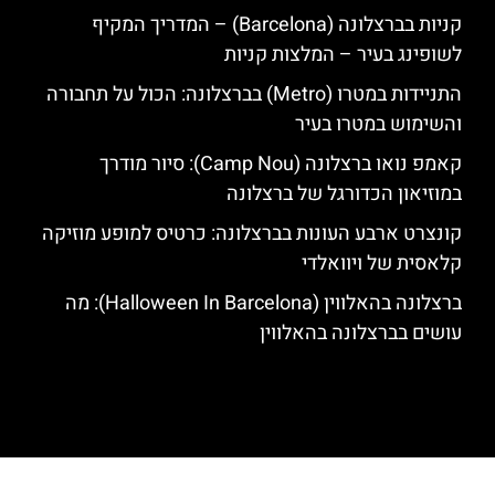
קניות בברצלונה (Barcelona) – המדריך המקיף
לשופינג בעיר – המלצות קניות
התניידות במטרו (Metro) בברצלונה: הכול על תחבורה
והשימוש במטרו בעיר
קאמפ נואו ברצלונה (Camp Nou): סיור מודרך
במוזיאון הכדורגל של ברצלונה
קונצרט ארבע העונות בברצלונה: כרטיס למופע מוזיקה
קלאסית של ויוואלדי
ברצלונה בהאלווין (Halloween In Barcelona): מה
עושים בברצלונה בהאלווין
האתר הינו אתר המלצות מטיילים לגאודי, ברצלונה והסביבה © כל הזכויות