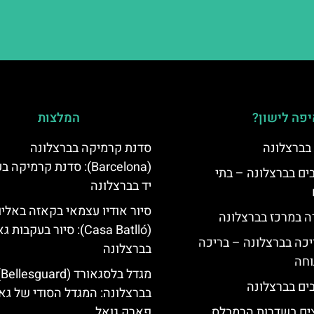
פה לישון?
המלצות
 בברצלונה
סדנת קרמיקה בברצלונה
(Barcelona): סדנת קרמיקה
 5 כוכבים בברצלונה – בתי
יד בברצלונה
סיור אודיו עצמאי בקאזה באליו
ה במרכז בברצלונה
(Casa Batlló): סיור בעקבות 
יכה בברצלונה – בריכה
בברצלונה
וחה
מגדל 
בברצלונה: המגדל הסודי של גאו
צים בשדרות הרמבלס
פארק גואל