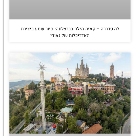
לה פדררה – קאזה מילה בברצלונה: סיור שמע ביצירת
האדריכלות של גאודי