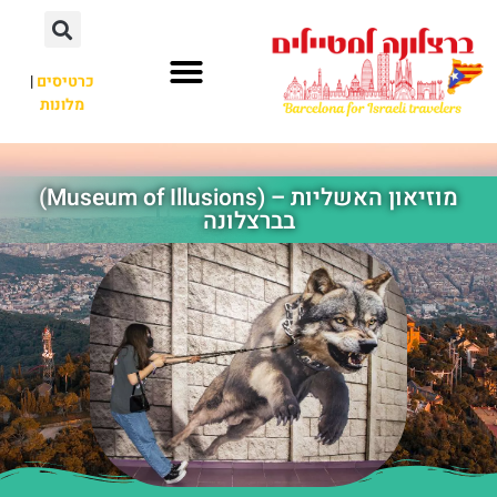
לתוכן
כרטיסים
|
מלונות
חשוב לדעת
אתרי תיירות
לא רק ברצלונה
מוזיאון האשליות – (Museum of Illusions)
בברצלונה