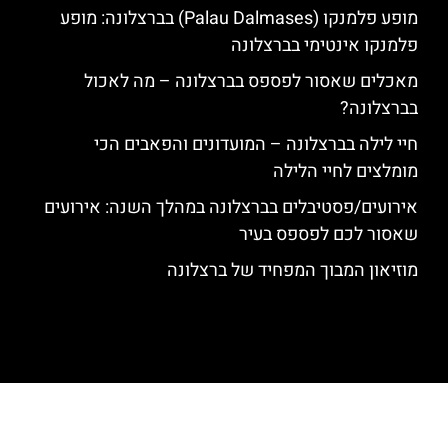
מופע פלמנקו (Palau Dalmases) בברצלונה: מופע
פלמנקו אינטימי בברצלונה
מאכלים שאסור לפספס בברצלונה – מה לאכול
בברצלונה?
חיי לילה בברצלונה – המועדונים והפאבים הכי
מומלצים לחיי הלילה
אירועים/פסטיבלים בברצלונה במהלך השנה: אירועים
שאסור לכם לפספס בעיר
מוזיאון המבוך המפחיד של ברצלונה
האתר הינו אתר המלצות מטיילים לגאודי, ברצלונה והסביבה © כל הזכויות
שמורות לסוכנות TRAVELERS.CO.IL