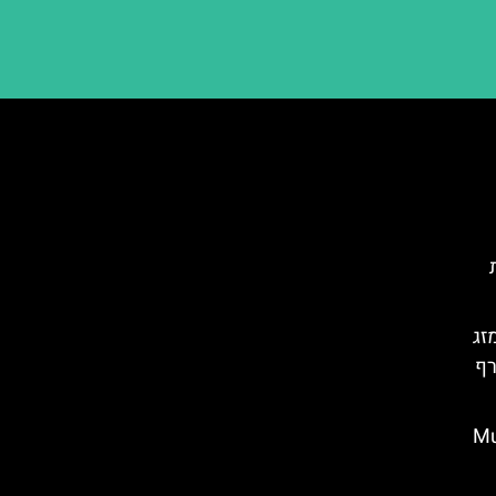
זג
רף
Museum