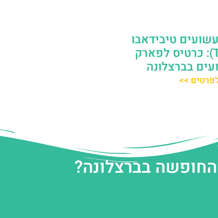
שועים טיבידאבו
(Tibidabo): כרטיס לפארק
ים בברצלונה
פרטים >>
 החופשה בברצלונה?