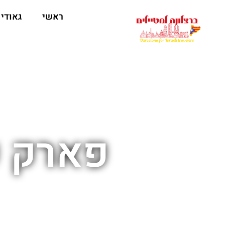
לתוכן
ראשי
גאודי
פארק ש