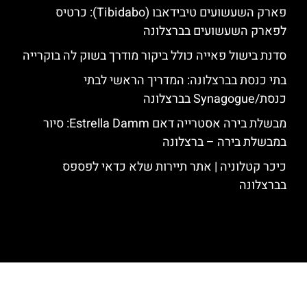
פארק השעשועים טיבידאבו (Tibidabo): כרטיס
לפארק השעשועים בברצלונה
סדנת בישול פאייה כולל ביקור מודרך בשוק לה בוקרייה
בתי כנסת בברצלונה: המדריך הראשי לבתי
כנסת/Synagogue בברצלונה
מבשלת בירה אסטרייה דאם Estrella Damm: סיור
במבשלת בירה – ברצלונה
כיכר קטלוניה | אתר תיירות שלא כדאי לפספס
בברצלונה
האתר הינו אתר המלצות מטיילים לגאודי, ברצלונה והסביבה © כל הזכויות
שמורות לסוכנות TRAVELERS.CO.IL