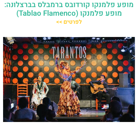
מופע פלמנקו קורדובס ברמבלס בברצלונה:
מופע פלמנקו (Tablao Flamenco)
לפרטים >>