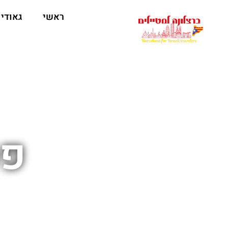
לתוכן
ראשי
גאודי
פס