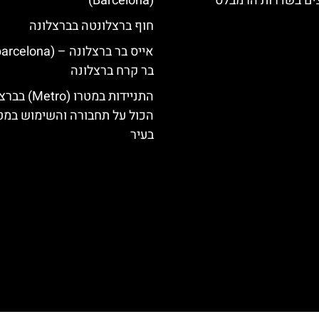
צים בשדרות הרמבלס
(Barcelona)
חוף ברצלונטה בברצלונה
בר קרח ברצלונה
התניידות במטרו (ro
הכול על תחבורה והשימוש במט
בעיר