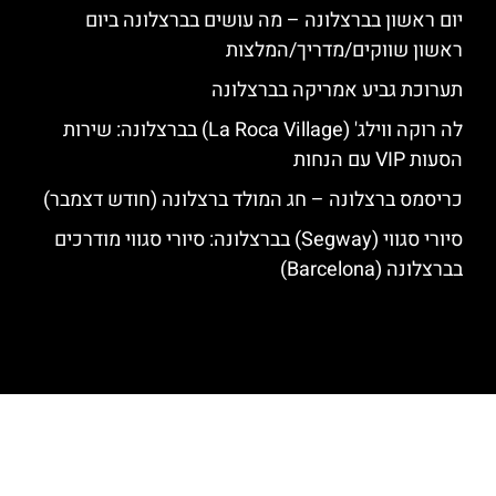
יום ראשון בברצלונה – מה עושים בברצלונה ביום
ראשון שווקים/מדריך/המלצות
תערוכת גביע אמריקה בברצלונה
לה רוקה ווילג' (La Roca Village) בברצלונה: שירות
הסעות VIP עם הנחות
כריסמס ברצלונה – חג המולד ברצלונה (חודש דצמבר)
סיורי סגווי (Segway) בברצלונה: סיורי סגווי מודרכים
בברצלונה (Barcelona)
האתר הינו אתר המלצות מטיילים לגאודי, ברצלונה והסביבה © כל הזכויות
שמורות לסוכנות TRAVELERS.CO.IL