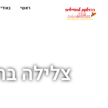
לתוכן
ראשי
גאודי
צלילה בח