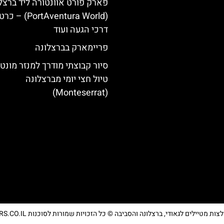
פארק פורט אוונטורה ליד ברצל
(PortAventura World
דרכי הגעה ועוד
פריימארק בברצלונה
סיור קבוצתי מודרך למנזר מונט
טיול חצי יומי מברצלונה
(Monteserrat)
מטיילים לגאודי, ברצלונה והסביבה © כל הזכויות שמורות לסוכנות TRAVELERS.CO.IL