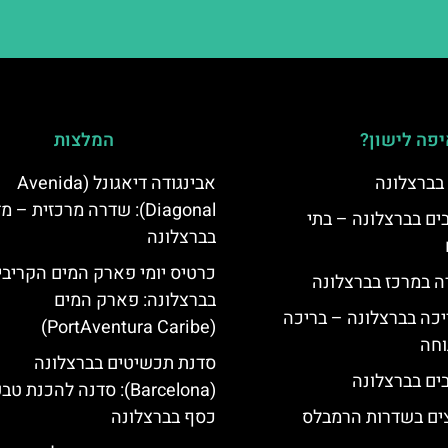
פה לישון?
המלצות
 בברצלונה
אבינגודה דיאגונל (Avenida
Diagonal): שדרה מרכזית – 
 5 כוכבים בברצלונה – בתי
בברצלונה
כרטיס יומי פארק המים הקריבי
ה במרכז בברצלונה
בברצלונה: פארק המים
יכה בברצלונה – בריכה
(PortAventura Caribe)
וחה
סדנת תכשיטים בברצלונה
(Barcelona): סדנה להכנת ט
צים בשדרות הרמבלס
כסף בברצלונה