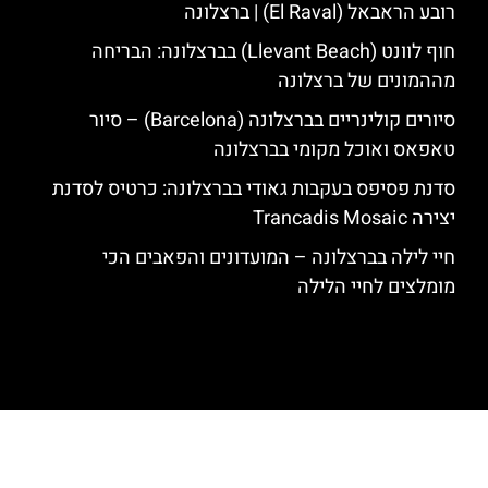
רובע הראבאל (El Raval) | ברצלונה
חוף לוונט (Llevant Beach) בברצלונה: הבריחה
מההמונים של ברצלונה
סיורים קולינריים בברצלונה (Barcelona) – סיור
טאפאס ואוכל מקומי בברצלונה
סדנת פסיפס בעקבות גאודי בברצלונה: כרטיס לסדנת
יצירה Trancadis Mosaic
חיי לילה בברצלונה – המועדונים והפאבים הכי
מומלצים לחיי הלילה
האתר הינו אתר המלצות מטיילים לגאודי, ברצלונה והסביבה © כל הזכויות
שמורות לסוכנות TRAVELERS.CO.IL