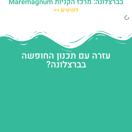
בברצלונה: מרכז הקניות Maremàgnum
לפרטים >>
עזרה עם תכנון החופשה
בברצלונה?