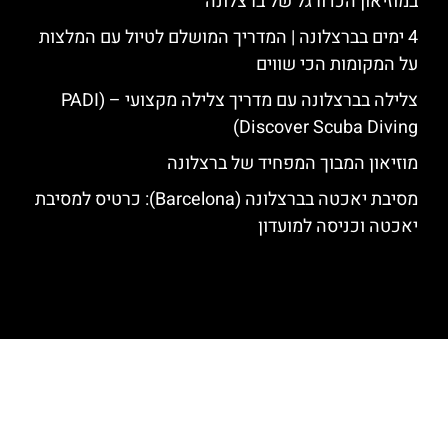
במוזיאון הכדורגל של ברצלונה
4 ימים בברצלונה | המדריך המושלם לטיול עם המלצות
על המקומות הכי שווים
צלילה בברצלונה עם מדריך צלילה מקצועי – (PADI
Discover Scuba Diving)
מוזיאון המבוך המפחיד של ברצלונה
מסיבת יאכטה בברצלונה (Barcelona): כרטיס למסיבת
יאכטה וכניסה למועדון
האתר הינו אתר המלצות מטיילים לגאודי, ברצלונה והסביבה © כל הזכויות
שמורות לסוכנות TRAVELERS.CO.IL
מדיניות פרטיות