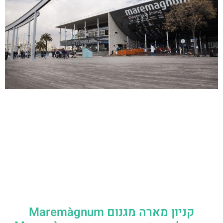
קניון מארה מגנום Maremàgnum