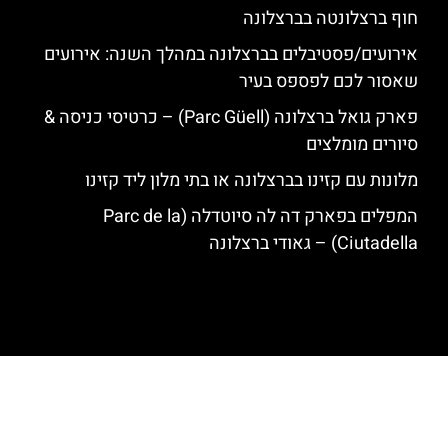
חוף ברצלונטה בברצלונה
אירועים/פסטיבלים בברצלונה במהלך השנה: אירועים
שאסור לכם לפספס בעיר
פארק גואל ברצלונה (Parc Güell) – כרטיסי כניסה &
סיורים מומלצים
מלונות עם קזינו בברצלונה או בתי מלון ליד קזינו
המפלים בפארק דה לה סיוטדלה (Parc de la
Ciutadella) – גאודי ברצלונה
האתר הינו אתר המלצות מטיילים לגאודי, ברצלונה והסביבה © כל הזכויות
שמורות לסוכנות TRAVELERS.CO.IL