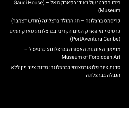
ביתו הפרטי של גאודי בפארק גואל – (Gaudí House
Museum)
כריסמס ברצלונה – חג המולד ברצלונה (חודש דצמבר)
כרטיס יומי פארק המים הקריבי בברצלונה: פארק המים
(PortAventura Caribe)
מוזיאון האומנות האסורה בברצלונה: כרטיס ל –
Museum of Forbidden Art
סדנת ציור פלואורסצנטי בברצלונה: סדנת ציור ויין ללא
הגבלה בברצלונה
האתר הינו אתר המלצות מטיילים לגאודי, ברצלונה והסביבה © כל הזכויות
שמורות לסוכנות TRAVELERS.CO.IL