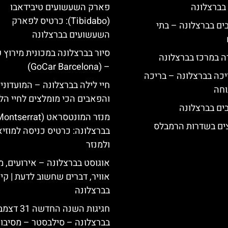
 בברצלונה
פארק השעשועים טיבידאבו
(Tibidabo): כרטיס לפארק
 5 כוכבים בברצלונה – בתי
השעשועים בברצלונה
סיור בברצלונה במכונית מירוץ 
ה במרכז בברצלונה
– (GoCar Barcelona)
יכה בברצלונה – בריכה
חיי לילה בברצלונה – המועדוני
וחה
והפאבים הכי מומלצים לחיי הל
צים בשדרות הרמבלס
בברצלונה: כרטיס כניסה למוזיא
ולמנזר
אוגוסט בברצלונה – אירועים, מ
אוויר, דברים שחשוב לדעת | קי
בברצלונה
חגיגות השנה החדשה 31
בברצלונה – סילבסטר – מסיבות