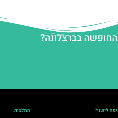
 החופשה בברצלונה?
פה לישון?
המלצות