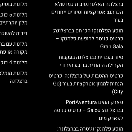
ברצלונה האלטרנטיבית כמו שלא
מלונות בוטיק
הכרתם: אטרקציות וסיורים ייחודים
מלונות
בעיר
מלון יוקרתיים
מופע הפלמנקו הכי חם בברצלונה:
דירות להשכר
כרטיס כניסה להופעת פלמנקו –
מלונות עם בר
Gran Gala
מקורה או פת
סיור בעברית בברצלונה בעקבות
מלונות 4 כוכבים בברצלונה
הקהילה היהודית ברובע היהודי
מלונות מומל
כרטיס ההטבות של ברצלונה: כרטיס
ברצלונה
הנחות למגוון אטרקציות בעיר (Go
City)
פארק המים PortAventura
בברצלונה: Salou – כרטיס כניסה
לפארק מים
מופע פלמנקו וגיטרה בברצלונה: