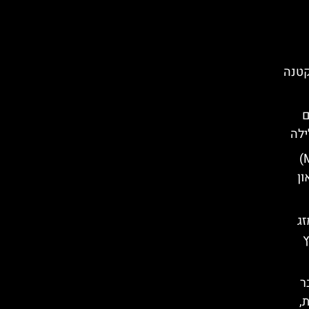
קטנה
ם
ילה
מנזר המונטסראט (Montserrat)
ון
זג
ץ
 דצמבר
,