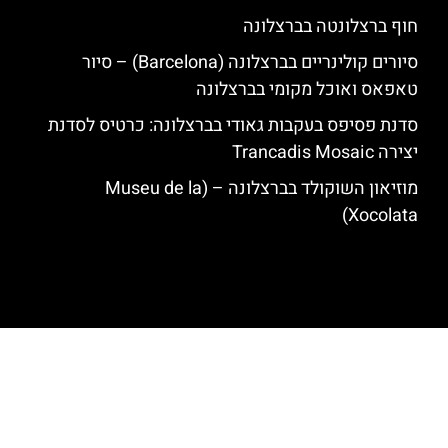
חוף ברצלונטה בברצלונה
סיורים קולינריים בברצלונה (Barcelona) – סיור
טאפאס ואוכל מקומי בברצלונה
סדנת פסיפס בעקבות גאודי בברצלונה: כרטיס לסדנת
יצירה Trancadis Mosaic
מוזיאון השוקולד בברצלונה – (Museu de la
Xocolata)
האתר הינו אתר המלצות מטיילים לגאודי, ברצלונה והסביבה © כל הזכויות
שמורות לסוכנות TRAVELERS.CO.IL
מדיניות פרטיות