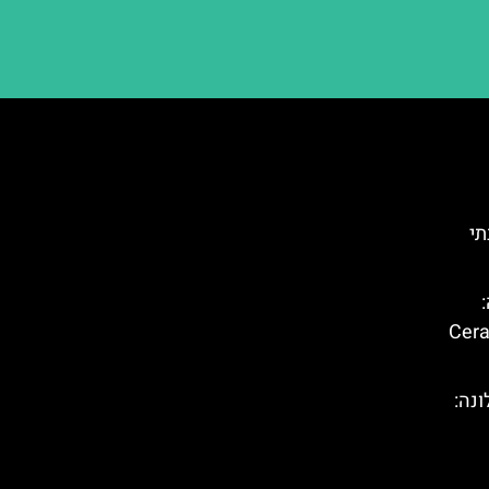
תי
ברצלונה (Ceramic
נה: