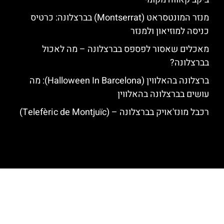
מנזר המונטסראט (Montserrat) בברצלונה: כרטיס
כניסה למוזיאון ולמנזר
מאכלים שאסור לפספס בברצלונה – מה לאכול
בברצלונה?
ברצלונה בהאלווין (Halloween In Barcelona): מה
עושים בברצלונה בהאלווין
רכבל מונז'אויק בברצלונה – (Telefèric de Montjuïc)
האתר הינו אתר המלצות מטיילים לגאודי, ברצלונה והסביבה © כל הזכויות
שמורות לסוכנות TRAVELERS.CO.IL
מדיניות פרטיות