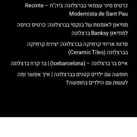
כרטיס סיור עצמאי בברצלונה: ביה"ח – Recinte
Modernista de Sant Pau
מוזיאון לאומנות של בנקסי בברצלונה: כרטיס כניסה
למוזיאון Banksy ברצלונה
סדנת אריחי קרמיקה בברצלונה: יצירת קרמיקה
בברצלונה (Ceramic Tiles)
אייס בר ברצלונה – (‪Icebarcelona‬) | בר קרח ברצלונה
חופשה עם ילדים קטנים בברצלונה | איך אפשר ומה
לעשות עם הילדים בחופשה?
האתר הינו אתר המלצות מטיילים לגאודי, ברצלונה והסביבה © כל הזכויות
שמורות לסוכנות TRAVELERS.CO.IL