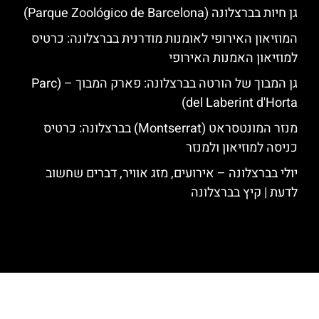
גן חיות בברצלונה (Parque Zoológico de Barcelona)
המוזיאון האירופי לאומנות מודרנית בברצלונה: כרטיס
למוזיאון האמנות האירופי
גן המבוך של הורטה בברצלונה: פארק המבוך – (Parc
del Laberint d'Horta)
מנזר המונטסראט (Montserrat) בברצלונה: כרטיס
כניסה למוזיאון ולמנזר
יולי בברצלונה – אירועים, מזג אוויר, דברים שחשוב
לדעת | קיץ בברצלונה
האתר הינו אתר המלצות מטיילים לגאודי, ברצלונה והסביבה © כל הזכויות
שמורות לסוכנות TRAVELERS.CO.IL