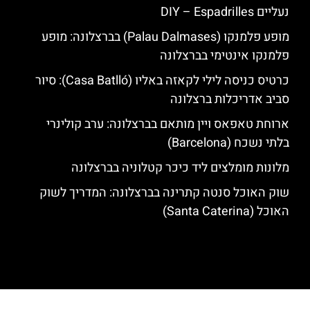
נעליים DIY – Espadrilles
מופע פלמנקו (Palau Dalmases) בברצלונה: מופע
פלמנקו אינטימי בברצלונה
כרטיס כניסה לילי לקאזה באליו (Casa Batlló): סיור
סביב אדריכלות ברצלונה
ארוחת טאפאס ויין מותאם בברצלונה: ערב קולינרי
בלתי נשכח (Barcelona)
מלונות מומלצים ליד כיכר קטלוניה בברצלונה
שוק האוכל סנטה קתרינה בברצלונה: המדריך לשוק
האוכל (Santa Caterina)
האתר הינו אתר המלצות מטיילים לגאודי, ברצלונה והסביבה © כל הזכויות