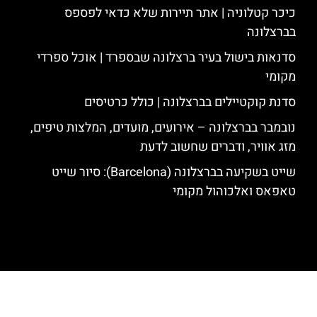
כיכר קטלוניה | אתר תיירות שלא כדאי לפספס
בברצלונה
סדנאות בישול בעיר ברצלונה שבספרד | אוכל ספרדי
מקומי
סדנת קוקטיילים בברצלונה | כולל כרטיסים
נובמבר בברצלונה – אירועים, מועדים, המלצות טיפים,
מזג אוויר, ודברים שחשוב לדעת
שייט בשקיעה בברצלונה (Barcelona): סיור שייט
טאפאס ואלכוהול מקומי
האתר הינו אתר המלצות מטיילים לגאודי, ברצלונה והסביבה © כל הזכויות
שמורות לסוכנות TRAVELERS.CO.IL