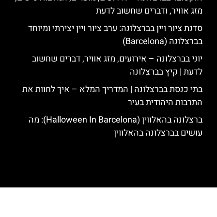
מזג אוויר, ודברים שחשוב לדעת
סדנת ציור ויין בברצלונה: ערב ציור ויין יצירתי ומיוחד
בברצלונה (Barcelona)
יוני בברצלונה – אירועים, מזג אוויר, דברים שחשוב
לדעת | קיץ בברצלונה
בתי כנסת בברצלונה | המדריך המלא – איך לחוות את
התרבות היהודית בעיר
ברצלונה בהאלווין (Halloween In Barcelona): מה
עושים בברצלונה בהאלווין
האתר הינו אתר המלצות מטיילים לגאודי, ברצלונה והסביבה © כל הזכויות
שמורות לסוכנות TRAVELERS.CO.IL