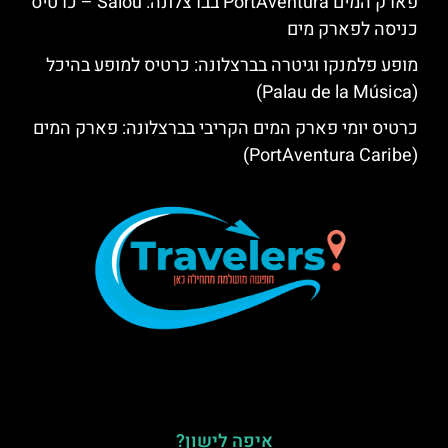
פארק המים PortAventura בברצלונה: Salou – כרטיס
כניסה לפארק מים
מופע פלמנקו וגיטרה בברצלונה: כרטיס למופע בהיכל
(Palau de la Música)
כרטיס יומי פארק המים הקריבי בברצלונה: פארק המים
(PortAventura Caribe)
איפה לישון?