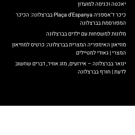
יאכטה וכניסה למועדון
כיכר ד'אספניה Plaça d'Espanya בברצלונה: הכיכר
המפורסמת בברצלונה
מלונות למשפחות עם ילדים בברצלונה
מוזיאון האימפריה המצרית בברצלונה: כרטיס למוזיאון
המצרי | גאודי למטיילים
ינואר בברצלונה – אירועים, מזג אוויר, דברים שחשוב
לדעת | חורף בברצלונה
האתר הינו אתר המלצות מטיילים לגאודי, ברצלונה והסביבה © כל הזכויות
שמורות לסוכנות TRAVELERS.CO.IL
מדיניות פרטיות