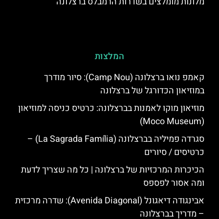
מלונות מומלצים בשדרות הרמבלס ברצלונה
המלצות
קאמפ נואו ברצלונה (Camp Nou): סיור מודרך
במוזיאון הכדורגל של ברצלונה
מוזיאון מוקו לאמנות בברצלונה: כרטיס כניסה למוזיאון
(Moco Museum)
סגרדה פמיליה בברצלונה (La Sagrada Família) –
כרטיסים / סיורים
הכיכרות המרכזיות של ברצלונה | כל מה שצריך לדעת
ומה אסור לפספס
אבינגודה דיאגונל (Avenida Diagonal): שדרה מרכזית
– מדריך בברצלונה