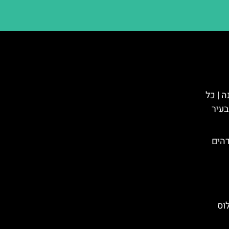
 | כל
בעיר
הים
וס