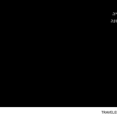
יה
ונה