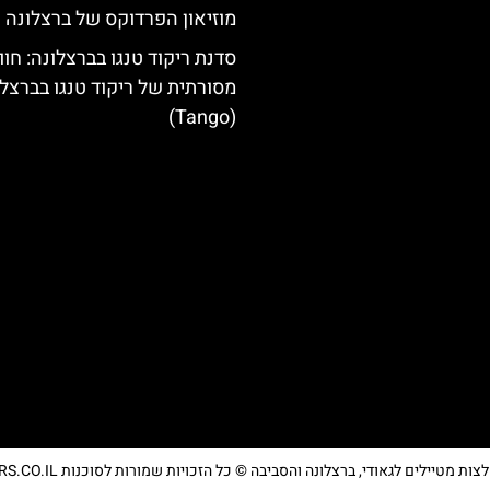
מוזיאון הפרדוקס של ברצלונה
סדנת ריקוד טנגו בברצלונה: חוו
מסורתית של ריקוד טנגו בברצל
(Tango)
מטיילים לגאודי, ברצלונה והסביבה © כל הזכויות שמורות לסוכנות TRAVELERS.CO.IL