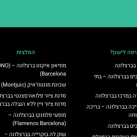
פה לישון?
המלצות
 בברצלונה
מוזיאון איקונו בר
Barcelona)
 5 כוכבים בברצלונה – בתי
שכונת מונטוז'איק (Montjuic)
ה במרכז בברצלונה
סדנת ציור פלואורסצנטי בברצלו
סדנת ציור ויין ללא הגבלה בברצ
יכה בברצלונה – בריכה
וחה
מופעי פלמנקו בברצלונה –
(Flamenco Barcelona)
שוק לה בוקרייה בברצלונה –