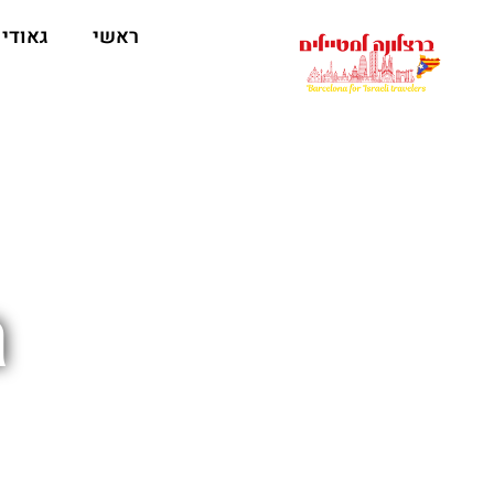
לתוכן
ראשי
גאודי
a