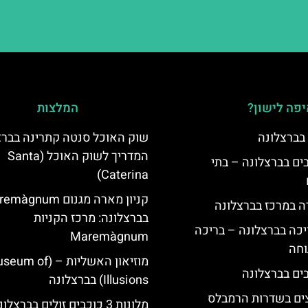
פה לישון?
המלצות
 בברצלונה
שוק האוכל סנטה קתרינה בברצ
המדריך לשוק האוכל (Santa
 5 כוכבים בברצלונה – בתי
Caterina)
קניון מארה מגנום gnum
ה במרכז בברצלונה
בברצלונה: מרכז הקניות
יכה בברצלונה – בריכה
Maremàgnum
וחה
מוזיאון האשליות – ( of
Illusions) בברצלונה
צים בשדרות הרמבלס
מלונות 3 כוכבים זולים בברצלונה