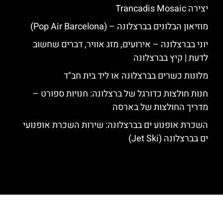
יצירה Trancadis Mosaic
מוזיאון הבלונים בברצלונה – (Pop Air Barcelona)
יוני בברצלונה – אירועים, מזג אוויר, דברים שחשוב
לדעת | קיץ בברצלונה
מלונות כשרים בברצלונה או ליד בית חב"ד
חנות חולצות כדורגל של ברצלונה: חנויות ספורט –
מדריך החולצות של בארסה
השכרת אופנוע ים בברצלונה: שירות השכרת אופנועי
ים בברצלונה (Jet Ski)
האתר הינו אתר המלצות מטיילים לגאודי, ברצלונה והסביבה © כל הזכויות
שמורות לסוכנות TRAVELERS.CO.IL