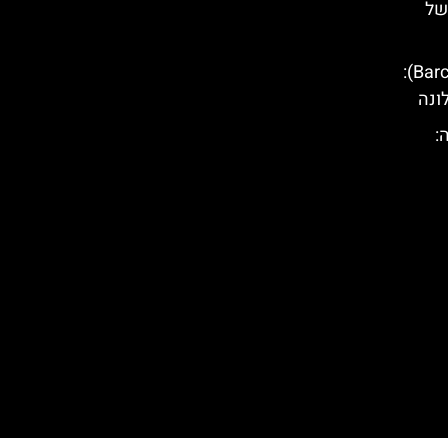
של
סיור טוקטוק בברצלונה (Barcelona):
ונה
ונה: