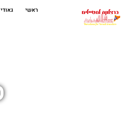
לתוכן
ראשי
גאודי
ס