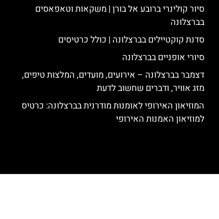
סיור קולינרי ברובע אל בורן | משקאות וטאפאסים
בברצלונה
סדנת קוקטיילים בברצלונה | כולל כרטיסים
סיורי אופניים בברצלונה
דצמבר בברצלונה – אירועים, מועדים, המלצות טיפים,
מזג אוויר, ודברים שחשוב לדעת
המוזיאון האירופי לאומנות מודרנית בברצלונה: כרטיס
למוזיאון האמנות האירופי
האתר הינו אתר המלצות מטיילים לגאודי, ברצלונה והסביבה © כל הזכויות
שמורות לסוכנות TRAVELERS.CO.IL