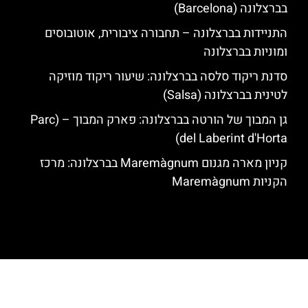
בברצלונה (Barcelona)
התניידות בברצלונה – תחבורה ציבורית, אוטובוסים
ומוניות בברצלונה
סדנת ריקוד סלסה בברצלונה: שיעור ריקוד מוזיקה
לטינית בברצלונה (Salsa)
גן המבוך של הורטה בברצלונה: פארק המבוך – (Parc
del Laberint d'Horta)
קניון מארה מגנום Maremàgnum בברצלונה: מרכז
הקניות Maremàgnum
האתר הינו אתר המלצות מטיילים לגאודי, ברצלונה והסביבה © כל הזכויות
שמורות לסוכנות TRAVELERS.CO.IL