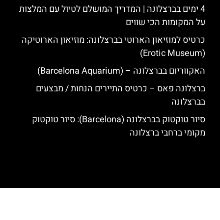
4 ימים בברצלונה | המדריך המושלם לטיול עם המלצות
על המקומות הכי שווים
כרטיס למוזיאון הארוטי בברצלונה: מוזיאון הארוטיקה
(Erotic Museum)
האקווריום בברצלונה – (Barcelona Aquarium)
ברצלונה פאס – כרטיס התיירים הנחות / מבצעים
בברצלונה
סיור טוקטוק בברצלונה (Barcelona): סיור טוקטוק
מקומי ברחבי ברצלונה
האתר הינו אתר המלצות מטיילים לגאודי, ברצלונה והסביבה © כל הזכויות
שמורות לסוכנות TRAVELERS.CO.IL