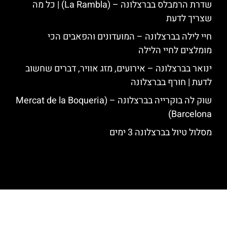
שדרת הרמבלס בברצלונה – (La Rambla) | כל מה
שצריך לדעת
חיי לילה בברצלונה – המועדונים והפאבים הכי
מומלצים לחיי הלילה
ינואר בברצלונה – אירועים, מזג אוויר, דברים שחשוב
לדעת | חורף בברצלונה
שוק לה בוקרייה בברצלונה – (Mercat de la Boqueria
Barcelona)
מסלול טיול בברצלונה 3 ימים
האתר הינו אתר המלצות מטיילים לגאודי, ברצלונה והסביבה © כל הזכויות
שמורות לסוכנות TRAVELERS.CO.IL