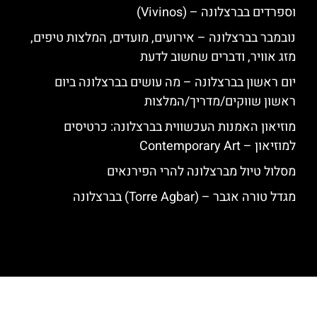
וספרדים בברצלונה – (Vivinos)
נובמבר בברצלונה – אירועים, מועדים, המלצות טיפים,
מזג אוויר, ודברים שחשוב לדעת
יום ראשון בברצלונה – מה עושים בברצלונה ביום
ראשון שווקים/מדריך/המלצות
מוזיאון האמנות העכשווית בברצלונה: כרטיסים
למוזיאון – Contemporary Art
מסלול טיול מברצלונה להרי הפירנאים
מגדל טורה אגבר – (‪Torre Agbar‬) בברצלונה
האתר הינו אתר המלצות מטיילים לגאודי, ברצלונה והסביבה © כל הזכויות
שמורות לסוכנות TRAVELERS.CO.IL