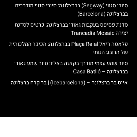
סיורי סגווי (Segway) בברצלונה: סיורי סגווי מודרכים
בברצלונה (Barcelona)
סדנת פסיפס בעקבות גאודי בברצלונה: כרטיס לסדנת
יצירה Trancadis Mosaic
פלאסה ריאל Plaça Reial בברצלונה: הכיכר המלכותית
של הרובע הגותי
סיור שמע עצמי מודרך בקאזה באליו: סיור שמע גאודי
בברצלונה – Casa Batlló
אייס בר ברצלונה – (‪Icebarcelona‬) | בר קרח ברצלונה
האתר הינו אתר המלצות מטיילים לגאודי, ברצלונה והסביבה © כל הזכויות
שמורות לסוכנות TRAVELERS.CO.IL