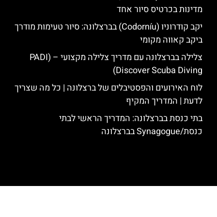
מדינות בכרטיס סיור אחד
יקב קודרוניו (Codorníu) בברצלונה: סיור טעימות מודרך
ביקב קאווה מקומי
צלילה בברצלונה עם מדריך צלילה מקצועי – (PADI
Discover Scuba Diving)
לוח האירועים והפסטיבלים של ברצלונה | כל מה שצריך
לדעת | המדריך המקיף
בתי כנסת בברצלונה: המדריך הראשי לבתי
כנסת/Synagogue בברצלונה
האתר הינו אתר המלצות מטיילים לגאודי, ברצלונה והסביבה © כל הזכויות
שמורות לסוכנות TRAVELERS.CO.IL