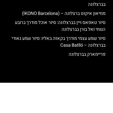
בברצלונה
מוזיאון איקונו ברצלונה – (IKONO Barcelona)
סיור טאפאס ויין בברצלונה: סיור אוכל מודרך ברובע
הגותי ואל בורן בברצלונה
סיור שמע עצמי מודרך בקאזה באליו: סיור שמע גאודי
בברצלונה – Casa Batlló
פריימארק בברצלונה
האתר הינו אתר המלצות מטיילים לגאודי, ברצלונה והסביבה © כל הזכויות
שמורות לסוכנות TRAVELERS.CO.IL
מדיניות פרטיות