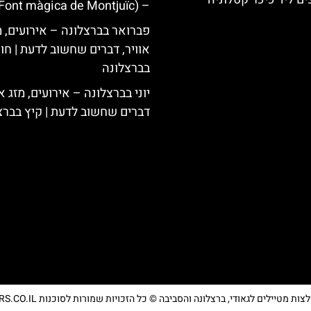
– (Font màgica de Montjuïc)
פברואר בברצלונה – אירועים, מ
אוויר, דברים שחשוב לדעת | חו
בברצלונה
יוני בברצלונה – אירועים, מזג או
דברים שחשוב לדעת | קיץ בברצ
מטיילים לגאודי, ברצלונה והסביבה © כל הזכויות שמורות לסוכנות TRAVELERS.CO.IL