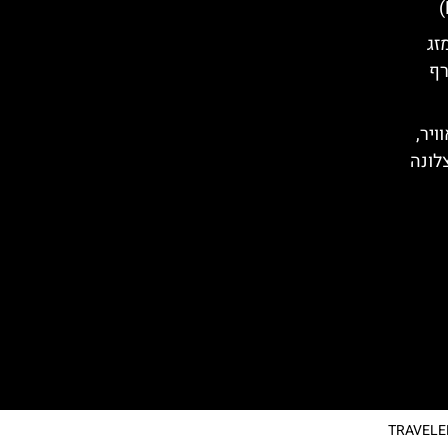
זג
רף
ויר,
לונה