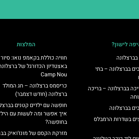
פה לישון?
המלצות
 בברצלונה
חוויה כוללת בקאמפ נואו: סיור
באצטדיון הכדורגל של ברצלונה
 5 כוכבים בברצלונה – בתי
Camp Nou
כריסמס ברצלונה – חג המולד
יכה בברצלונה – בריכה
ברצלונה (חודש דצמבר)
וחה
חופשה עם ילדים קטנים בברצלו
איך אפשר ומה לעשות עם הילד
צים בשדרות הרמבלס
בחופשה?
מזרקת הקסם של מונז'ואיק בבר
ים ליד כיכר קטלוניה